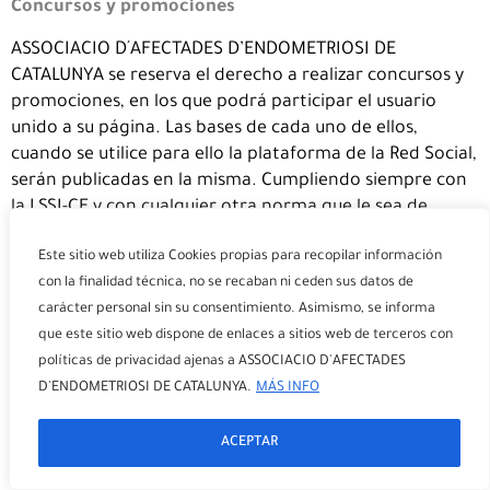
Concursos y promociones
ASSOCIACIO D´AFECTADES D’ENDOMETRIOSI DE
CATALUNYA se reserva el derecho a realizar concursos y
promociones, en los que podrá participar el usuario
unido a su página. Las bases de cada uno de ellos,
cuando se utilice para ello la plataforma de la Red Social,
serán publicadas en la misma. Cumpliendo siempre con
la LSSI-CE y con cualquier otra norma que le sea de
aplicación.
Este sitio web utiliza Cookies propias para recopilar información
La Red Social no patrocina, avala ni administra, de modo
con la finalidad técnica, no se recaban ni ceden sus datos de
alguno, ninguna de nuestras promociones, ni está
carácter personal sin su consentimiento. Asimismo, se informa
asociada a ninguna de ellas.
que este sitio web dispone de enlaces a sitios web de terceros con
políticas de privacidad ajenas a ASSOCIACIO D'AFECTADES
ASSOCIACIO D’AFECTADES D’ENDOMETRIOSI DE
D'ENDOMETRIOSI DE CATALUNYA.
MÁS INFO
CATALUNYA utilizará la Red Social para publicitar sus
productos y servicios, en todo caso, si decide tratar sus
ACEPTAR
datos de contacto para realizar acciones directas de
prospección comercial, será siempre, cumpliendo con